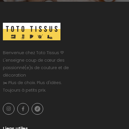
Bienvenue chez Toto Tissus 💛
L'enseigne coup de cœur des
passionné(e)s de couture et de
décoration
✂️ Plus de choix. Plus d'idées.
Toujours à petits prix.
Liens utiles