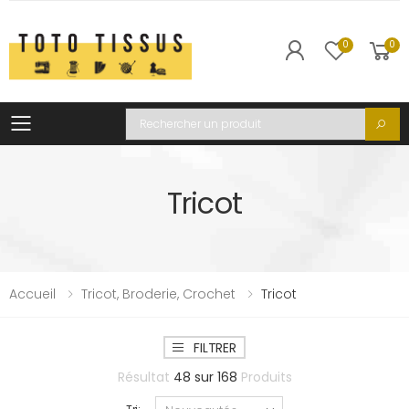
0
0
Toggle mobile menu
Recherche
Tricot
Accueil
Tricot, Broderie, Crochet
Tricot
FILTRER
Résultat
48
sur
168
Produits