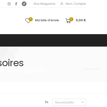
Mon Compte
Nos Magasins
0
0
Ma liste d'envie
0,00 €
oires
Tri: