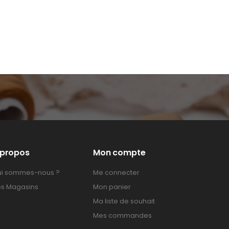
 propos
Mon compte
i sommes-nous ?
Me connecter
s Magasins
Mon panier
Ma liste de souhait
Mes commandes