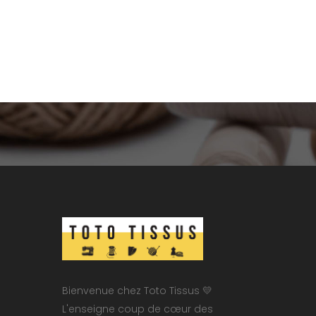
Bienvenue chez Toto Tissus 💛
L'enseigne coup de cœur des