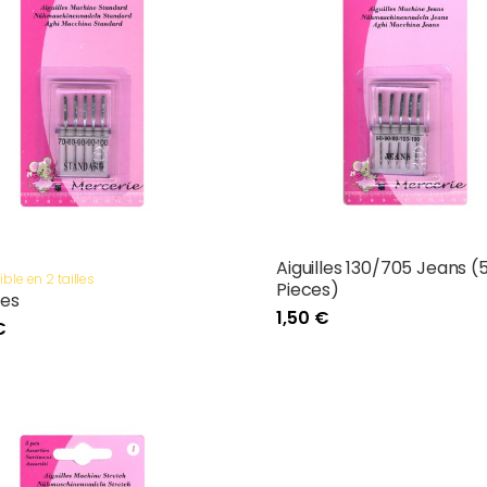
Aiguilles 130/705 Jeans (
ble en 2 tailles
Pieces)
les
1,50 €
€