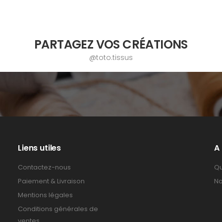
PARTAGEZ VOS CRÉATIONS
@toto.tissus
Liens utiles
A
Contactez-nous
Qu
Paiement & Livraison
No
Mentions légales
Conditions générales de
ventes