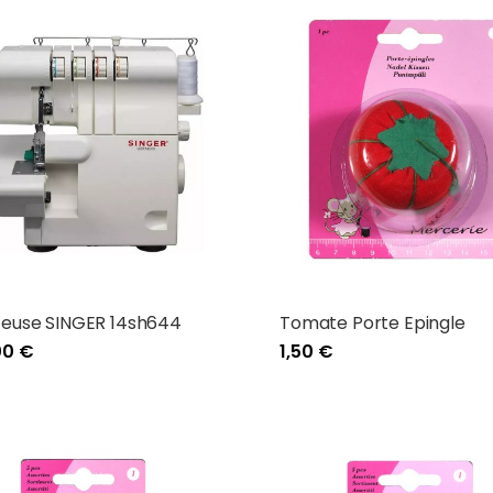
teuse SINGER 14sh644
Tomate Porte Epingle
00 €
1,50 €