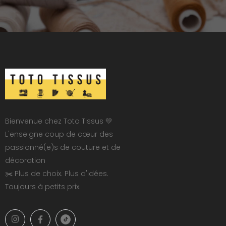
Bienvenue chez Toto Tissus 💛
L'enseigne coup de cœur des
passionné(e)s de couture et de
décoration
✂️ Plus de choix. Plus d'idées.
Toujours à petits prix.