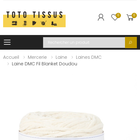
0
0
Toggle mobile menu
Recherche
Accueil
Mercerie
Laine
Laines DMC
Laine DMC Fil Blanket Doudou