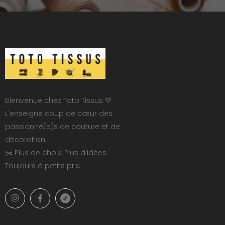
Bienvenue chez Toto Tissus 💛
L'enseigne coup de cœur des
passionné(e)s de couture et de
décoration
✂️ Plus de choix. Plus d'idées.
Toujours à petits prix.