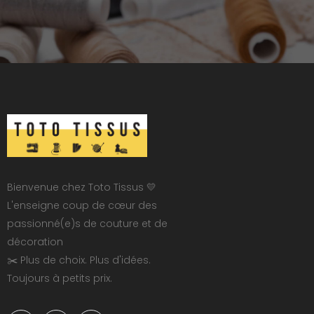
Bienvenue chez Toto Tissus 💛
L'enseigne coup de cœur des
passionné(e)s de couture et de
décoration
✂️ Plus de choix. Plus d'idées.
Toujours à petits prix.