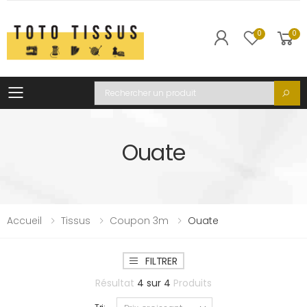
0
0
Toggle mobile menu
Recherche
Ouate
Accueil
Tissus
Coupon 3m
Ouate
FILTRER
Résultat
4
sur
4
Produits