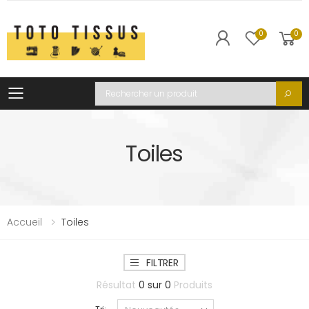
0
0
Toggle mobile menu
Recherche
Toiles
Accueil
Toiles
FILTRER
Résultat
0
sur
0
Produits