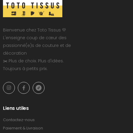
Bienvenue chez Toto Tissus 💛
L'enseigne coup de cœur des
passionné(e)s de couture et de
décoration
✂️ Plus de choix. Plus d'idées.
Toujours à petits prix.
Liens utiles
Contactez-nous
Paiement & Livraison