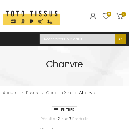
0
0
Toggle mobile menu
Recherche
Chanvre
Accueil
Tissus
Coupon 3m
Chanvre
FILTRER
Résultat
3
sur
3
Produits