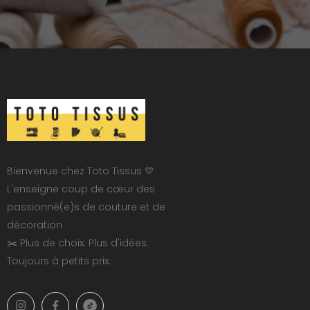
Bienvenue chez Toto Tissus 💛
L'enseigne coup de cœur des
passionné(e)s de couture et de
décoration
✂️ Plus de choix. Plus d'idées.
Toujours à petits prix.