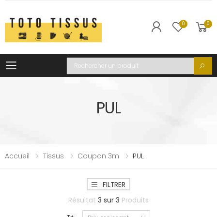
0
0
Toggle mobile menu
Recherche
PUL
Accueil
Tissus
Coupon 3m
PUL
FILTRER
Résultat
3
sur
3
Produits