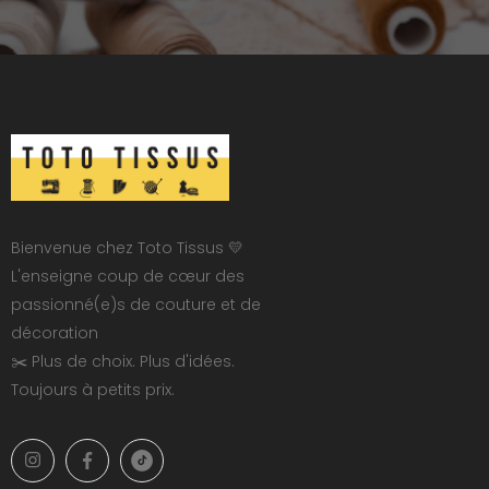
Bienvenue chez Toto Tissus 💛
L'enseigne coup de cœur des
passionné(e)s de couture et de
décoration
✂️ Plus de choix. Plus d'idées.
Toujours à petits prix.