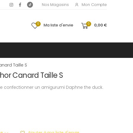
Mon Compte
Nos Magasins
0
0
Ma liste d'envie
0,00 €
nard Taille S
or Canard Taille S
de confectionner un amigurumi Daphne the duck.
ble
Ajouter à ma liste d'envie