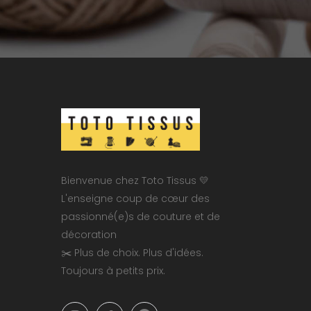
Bienvenue chez Toto Tissus 💛
L'enseigne coup de cœur des
passionné(e)s de couture et de
décoration
✂️ Plus de choix. Plus d'idées.
Toujours à petits prix.