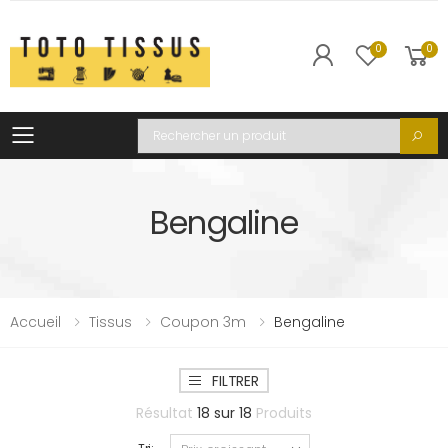
0
0
Toggle mobile menu
Recherche
Bengaline
Accueil
Tissus
Coupon 3m
Bengaline
FILTRER
Résultat
18
sur
18
Produits