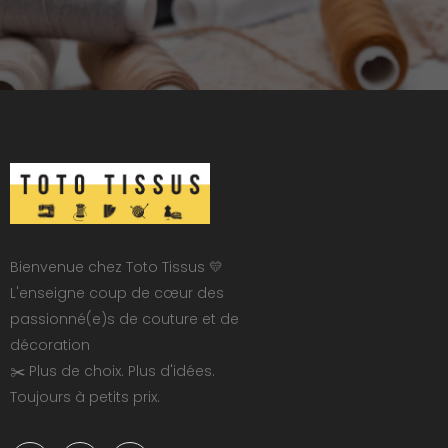
Bienvenue chez Toto Tissus 💛
L'enseigne coup de cœur des
passionné(e)s de couture et de
décoration
✂️ Plus de choix. Plus d'idées.
Toujours à petits prix.