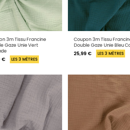
n 3m Tissu Francine
Coupon 3m Tissu Francin
e Gaze Unie Vert
Double Gaze Unie Bleu C
nde
25,99 €
LES 3 MÈTRES
9 €
LES 3 MÈTRES