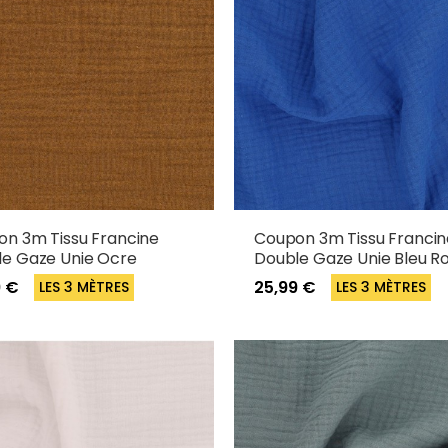
n 3m Tissu Francine
Coupon 3m Tissu Francin
e Gaze Unie Ocre
Double Gaze Unie Bleu Ro
9 €
25,99 €
LES 3 MÈTRES
LES 3 MÈTRES