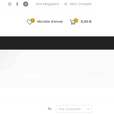
Mon Compte
Nos Magasins
0
0
Ma liste d'envie
0,00 €
Tri: