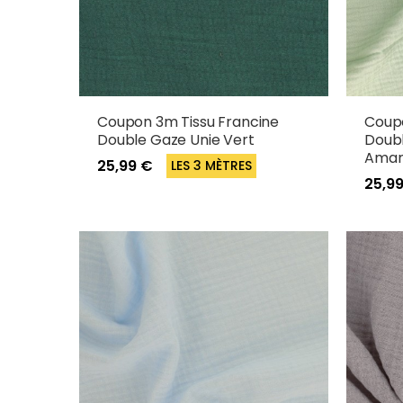
Coupon 3m Tissu Francine
Coupo
Double Gaze Unie Vert
Doubl
Ama
25,99 €
LES 3 MÈTRES
25,9