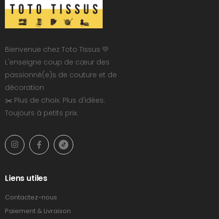
Bienvenue chez Toto Tissus 💛
L'enseigne coup de cœur des
passionné(e)s de couture et de
décoration
✂️ Plus de choix. Plus d'idées.
Toujours à petits prix.
Liens utiles
Contactez-nous
Paiement & Livraison