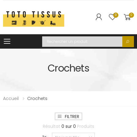
0
0
Toggle mobile menu
Recherche
Crochets
Accueil
Crochets
FILTRER
Résultat
0
sur
0
Produits