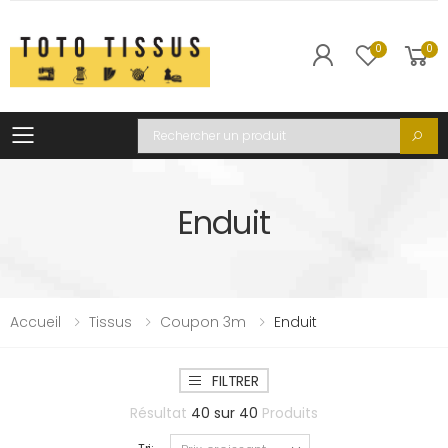
0
0
Toggle mobile menu
Recherche
Enduit
Accueil
Tissus
Coupon 3m
Enduit
FILTRER
Résultat
40
sur
40
Produits