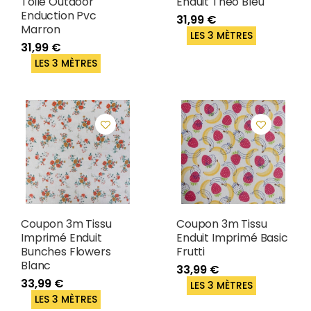
Toile Outdoor
Enduit Theo Bleu
Enduction Pvc
31,99 €
Marron
LES 3 MÈTRES
31,99 €
LES 3 MÈTRES
Coupon 3m Tissu
Coupon 3m Tissu
Imprimé Enduit
Enduit Imprimé Basic
Bunches Flowers
Frutti
Blanc
33,99 €
33,99 €
LES 3 MÈTRES
LES 3 MÈTRES