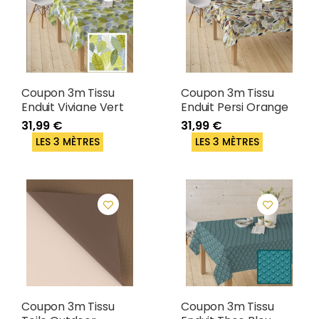
Coupon 3m Tissu
Coupon 3m Tissu
Enduit Viviane Vert
Enduit Persi Orange
31,99 €
31,99 €
LES 3 MÈTRES
LES 3 MÈTRES
Coupon 3m Tissu
Coupon 3m Tissu