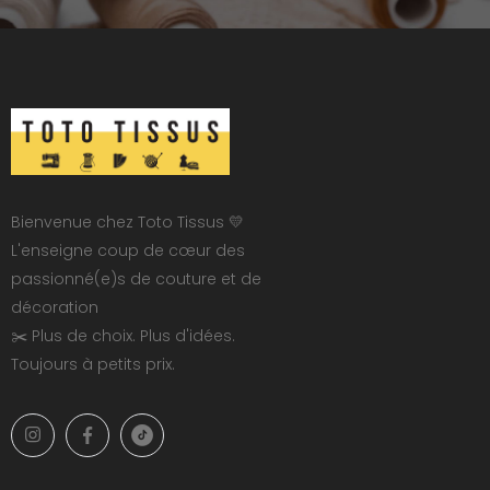
Bienvenue chez Toto Tissus 💛
L'enseigne coup de cœur des
passionné(e)s de couture et de
décoration
✂️ Plus de choix. Plus d'idées.
Toujours à petits prix.