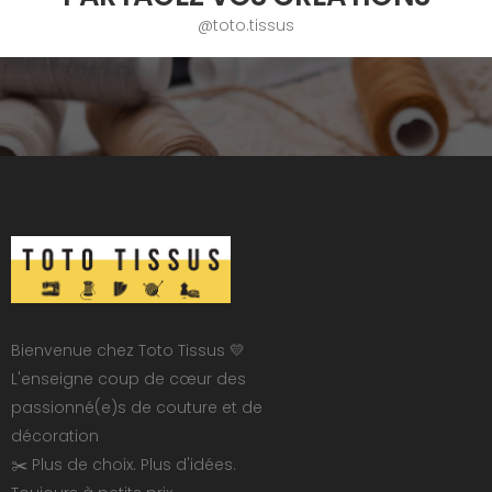
@toto.tissus
Bienvenue chez Toto Tissus 💛
L'enseigne coup de cœur des
passionné(e)s de couture et de
décoration
✂️ Plus de choix. Plus d'idées.