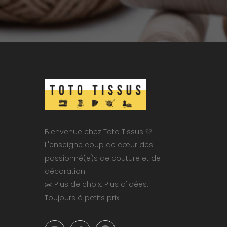
Bienvenue chez Toto Tissus 💛
L'enseigne coup de cœur des
passionné(e)s de couture et de
décoration
✂️ Plus de choix. Plus d'idées.
Toujours à petits prix.