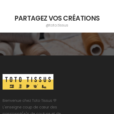
PARTAGEZ VOS CRÉATIONS
@toto.tissus
Bienvenue chez Toto Tissus 💛
L'enseigne coup de cœur des
passionné(e)s de couture et de