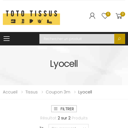
0
0
Toggle mobile menu
Recherche
Lyocell
Accueil
Tissus
Coupon 3m
Lyocell
FILTRER
Résultat
2
sur
2
Produits