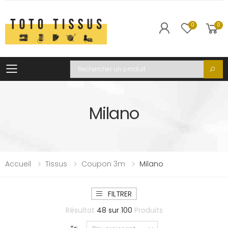
0
0
Toggle mobile menu
Recherche
Milano
Accueil
Tissus
Coupon 3m
Milano
FILTRER
Résultat
48
sur
100
Produits