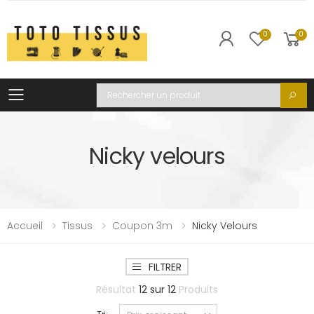
0
0
Toggle mobile menu
Recherche
Nicky velours
Accueil
Tissus
Coupon 3m
Nicky Velours
FILTRER
Résultat
12
sur
12
Produits