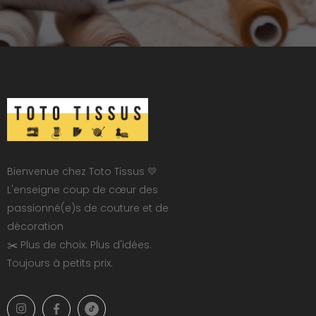
Bienvenue chez Toto Tissus 💛
L'enseigne coup de cœur des
passionné(e)s de couture et de
décoration
✂️ Plus de choix. Plus d'idées.
Toujours à petits prix.