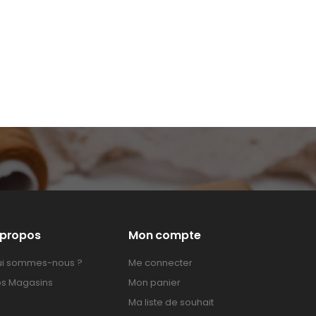
 propos
Mon compte
i sommes-nous ?
Me connecter
s Magasins
Mon panier
Ma liste de souhait