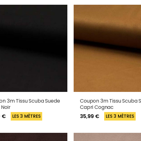
on 3m Tissu Scuba Suede
Coupon 3m Tissu Scuba 
 Noir
Capri Cognac
9 €
35,99 €
LES 3 MÈTRES
LES 3 MÈTRES