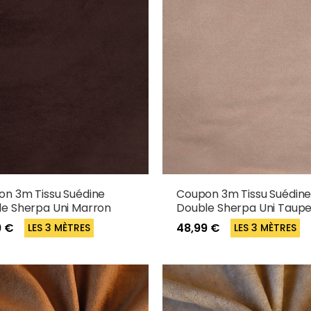
n 3m Tissu Suédine
Coupon 3m Tissu Suédin
e Sherpa Uni Marron
Double Sherpa Uni Taup
9 €
48,99 €
LES 3 MÈTRES
LES 3 MÈTRES