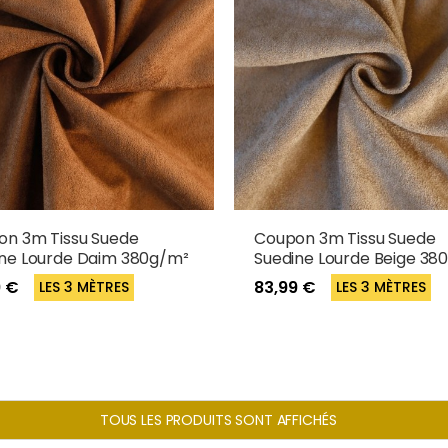
on 3m Tissu Suede
Coupon 3m Tissu Suede
ne Lourde Daim 380g/m²
Suedine Lourde Beige 38
9 €
83,99 €
LES 3 MÈTRES
LES 3 MÈTRES
TOUS LES PRODUITS SONT AFFICHÉS