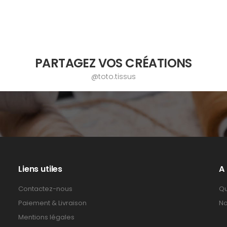
PARTAGEZ VOS CRÉATIONS
@toto.tissus
Liens utiles
A
Contactez-nous
Qu
Paiement & Livraison
No
Mentions légales