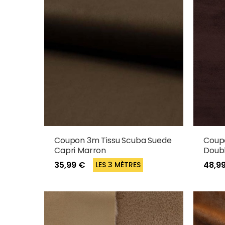
Coupon 3m Tissu Scuba Suede
Coupo
Capri Marron
Doubl
35,99 €
48,9
LES 3 MÈTRES