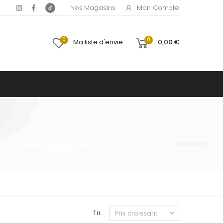
Mon Compte
Nos Magasins
0
0
Ma liste d'envie
0,00 €
Tri: