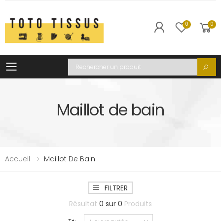
0
0
Toggle mobile menu
Recherche
Maillot de bain
Accueil
Maillot De Bain
FILTRER
Résultat
0
sur
0
Produits