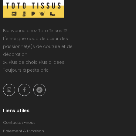
Bienvenue chez Toto Tissus 💛
L'enseigne coup de cœur des
passionné(e)s de couture et de
décoration
✂️ Plus de choix. Plus d'idées.
Toujours à petits prix.
Liens utiles
Contactez-nous
Paiement & Livraison