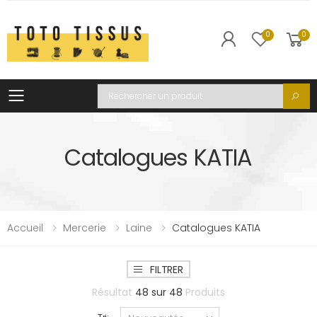
0
0
Toggle mobile menu
Recherche
Catalogues KATIA
Accueil
Mercerie
Laine
Catalogues KATIA
FILTRER
Résultat
48
sur
48
Produits