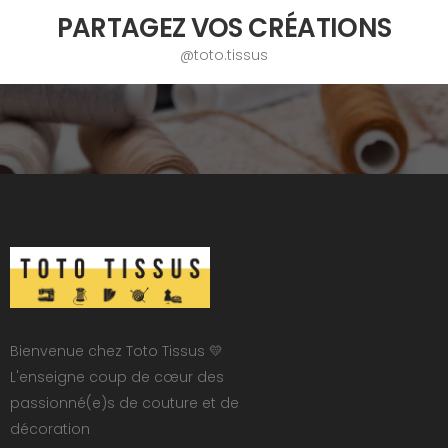
PARTAGEZ VOS CRÉATIONS
@toto.tissus
Bienvenue chez Toto Tissus 💛
L'enseigne coup de cœur des
passionné(e)s de couture et de
décoration