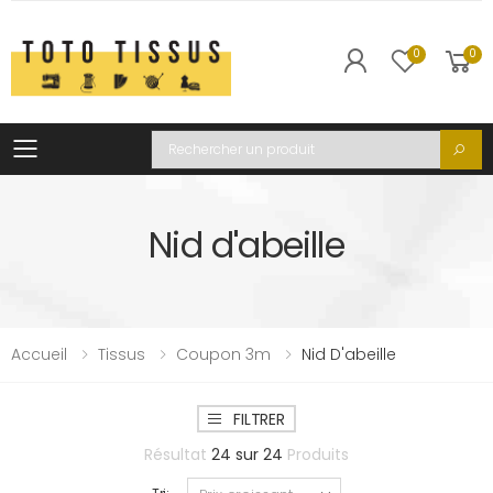
0
0
Toggle mobile menu
Recherche
Nid d'abeille
Accueil
Tissus
Coupon 3m
Nid D'abeille
FILTRER
Résultat
24
sur
24
Produits