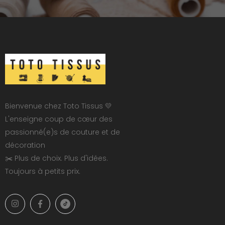
Bienvenue chez Toto Tissus 💛
L'enseigne coup de cœur des
passionné(e)s de couture et de
décoration
✂️ Plus de choix. Plus d'idées.
Toujours à petits prix.