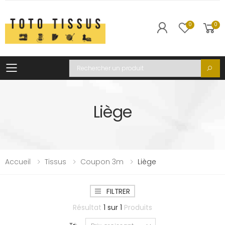
0
0
Toggle mobile menu
Recherche
Liège
Accueil
Tissus
Coupon 3m
Liège
FILTRER
Résultat
1
sur
1
Produits