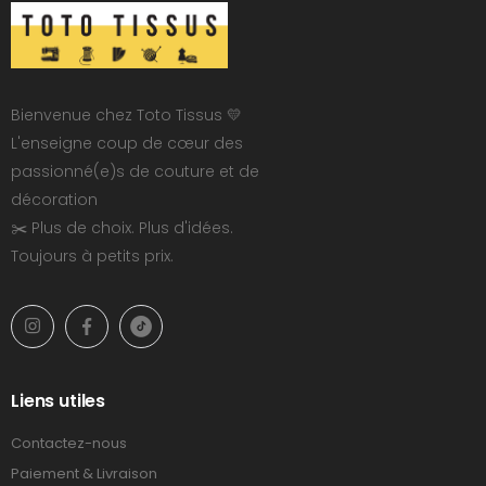
Bienvenue chez Toto Tissus 💛
L'enseigne coup de cœur des
passionné(e)s de couture et de
décoration
✂️ Plus de choix. Plus d'idées.
Toujours à petits prix.
Liens utiles
Contactez-nous
Paiement & Livraison