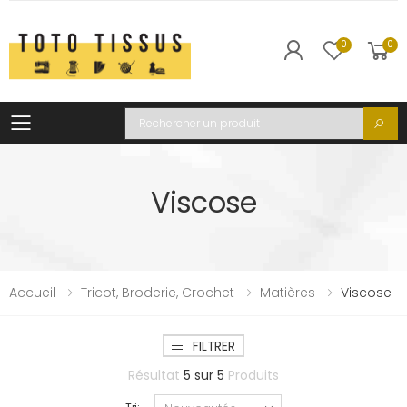
0
0
Toggle mobile menu
Recherche
Viscose
Accueil
Tricot, Broderie, Crochet
Matières
Viscose
FILTRER
Résultat
5
sur
5
Produits