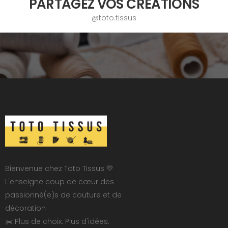
PARTAGEZ VOS CRÉATIONS
@toto.tissus
Bienvenue chez Toto Tissus 💛
L'enseigne coup de cœur des
passionné(e)s de couture et de
décoration
✂️ Plus de choix. Plus d'idées.