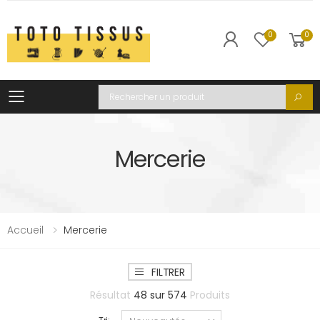
0
0
Toggle mobile menu
Recherche
Mercerie
Accueil
Mercerie
FILTRER
Résultat
48
sur
574
Produits