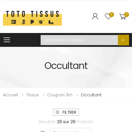
0
0
Toggle mobile menu
Recherche
Occultant
Accueil
Tissus
Coupon 3m
Occultant
FILTRER
Résultat
28
sur
28
Produits