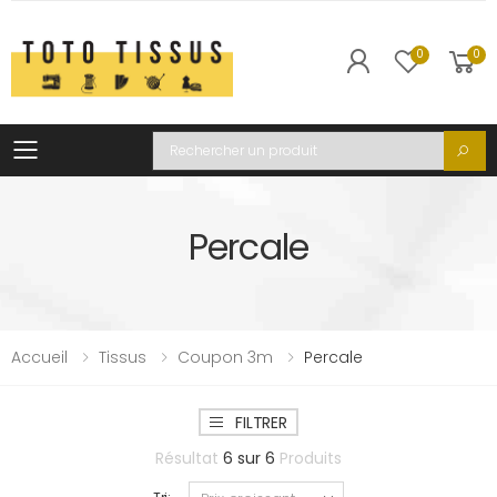
0
0
Toggle mobile menu
Recherche
Percale
Accueil
Tissus
Coupon 3m
Percale
FILTRER
Résultat
6
sur
6
Produits