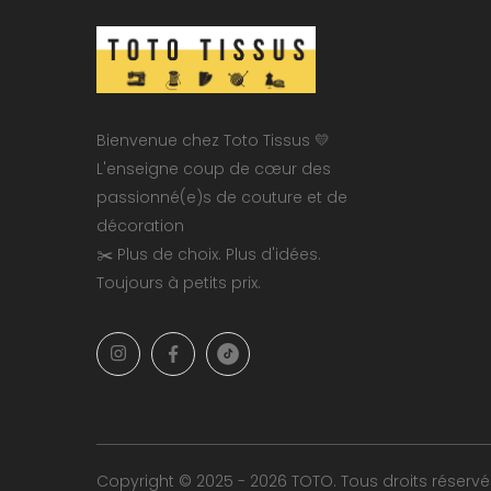
Bienvenue chez Toto Tissus 💛
L'enseigne coup de cœur des
passionné(e)s de couture et de
décoration
✂️ Plus de choix. Plus d'idées.
Toujours à petits prix.
Copyright © 2025 - 2026 TOTO. Tous droits réservé