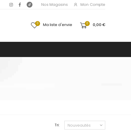
Mon Compte
Nos Magasins
0
0
Ma liste d'envie
0,00 €
Tri: