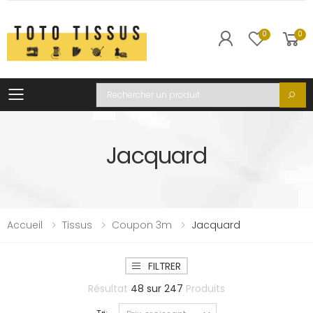
0
0
Toggle mobile menu
Recherche
Jacquard
Accueil
Tissus
Coupon 3m
Jacquard
FILTRER
Résultat
48
sur
247
Produits