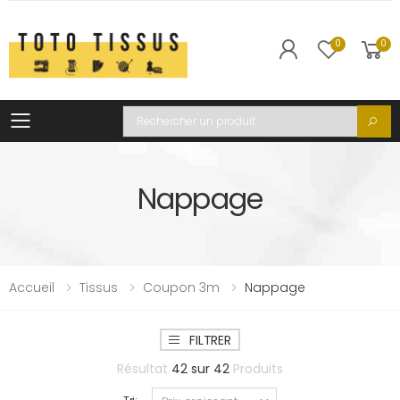
0
0
Toggle mobile menu
Recherche
Nappage
Accueil
Tissus
Coupon 3m
Nappage
FILTRER
Résultat
42
sur
42
Produits