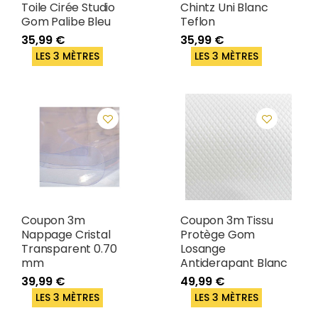
Toile Cirée Studio
Chintz Uni Blanc
Gom Palibe Bleu
Teflon
35,99 €
35,99 €
LES 3 MÈTRES
LES 3 MÈTRES
Coupon 3m
Coupon 3m Tissu
Nappage Cristal
Protège Gom
Transparent 0.70
Losange
mm
Antiderapant Blanc
39,99 €
49,99 €
LES 3 MÈTRES
LES 3 MÈTRES