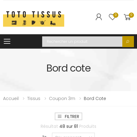
0
0
Toggle mobile menu
Recherche
Bord cote
Accueil
Tissus
Coupon 3m
Bord Cote
FILTRER
Résultat
48
sur
81
Produits