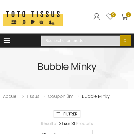
0
0
Toggle mobile menu
Recherche
Bubble Minky
Accueil
Tissus
Coupon 3m
Bubble Minky
FILTRER
Résultat
31
sur
31
Produits