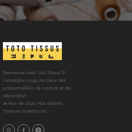
Bienvenue chez Toto Tissus 💛
L'enseigne coup de cœur des
passionné(e)s de couture et de
décoration
✂️ Plus de choix. Plus d'idées.
Toujours à petits prix.