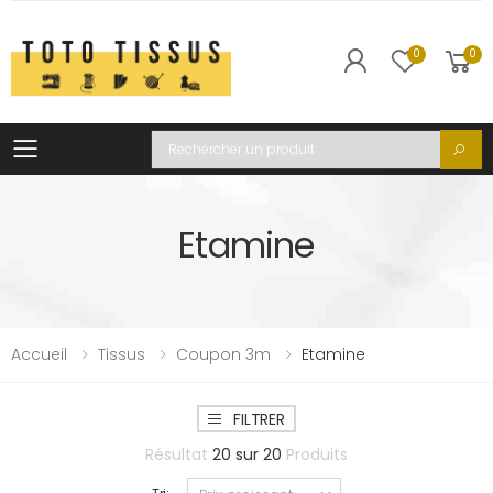
0
0
Toggle mobile menu
Recherche
Etamine
Accueil
Tissus
Coupon 3m
Etamine
FILTRER
Résultat
20
sur
20
Produits