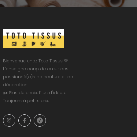
Bienvenue chez Toto Tissus 💛
L'enseigne coup de cœur des
passionné(e)s de couture et de
décoration
✂️ Plus de choix. Plus d'idées.
Toujours à petits prix.