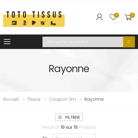
0
0
Toggle mobile menu
Recherche
Rayonne
Accueil
Tissus
Coupon 3m
Rayonne
FILTRER
Résultat
19
sur
19
Produits