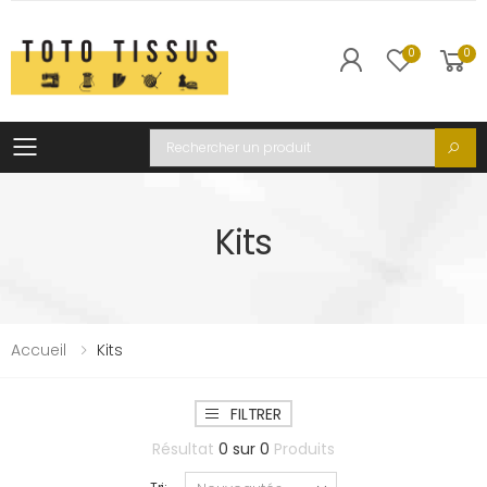
0
0
Toggle mobile menu
Recherche
Kits
Accueil
Kits
FILTRER
Résultat
0
sur
0
Produits