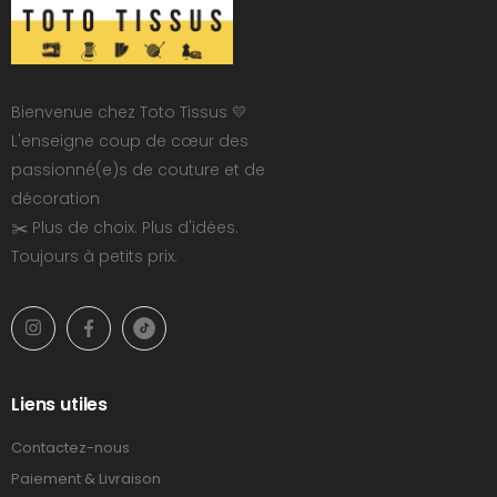
Bienvenue chez Toto Tissus 💛
L'enseigne coup de cœur des
passionné(e)s de couture et de
décoration
✂️ Plus de choix. Plus d'idées.
Toujours à petits prix.
Liens utiles
Contactez-nous
Paiement & Livraison