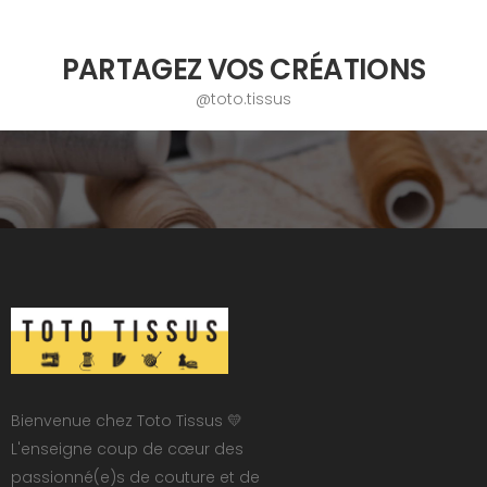
PARTAGEZ VOS CRÉATIONS
@toto.tissus
Bienvenue chez Toto Tissus 💛
L'enseigne coup de cœur des
passionné(e)s de couture et de