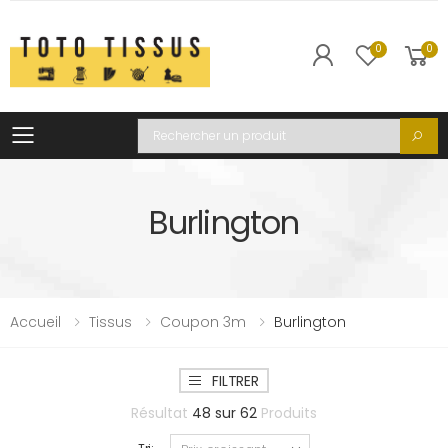
0
0
Toggle mobile menu
Recherche
Burlington
Accueil
Tissus
Coupon 3m
Burlington
FILTRER
Résultat
48
sur
62
Produits