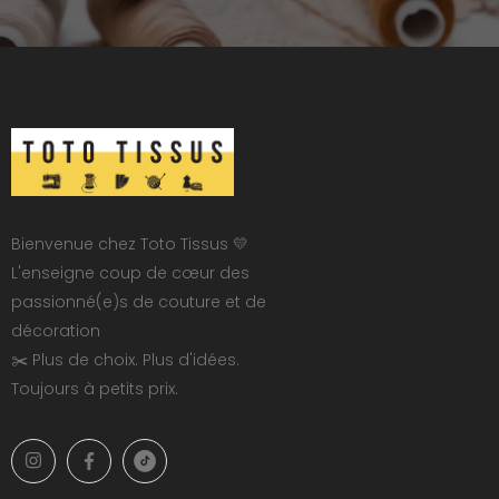
Bienvenue chez Toto Tissus 💛
L'enseigne coup de cœur des
passionné(e)s de couture et de
décoration
✂️ Plus de choix. Plus d'idées.
Toujours à petits prix.