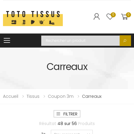
0
0
Toggle mobile menu
Recherche
Carreaux
Accueil
Tissus
Coupon 3m
Carreaux
FILTRER
Résultat
48
sur
56
Produits