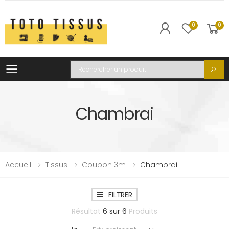
0
0
Toggle mobile menu
Recherche
Chambrai
Accueil
Tissus
Coupon 3m
Chambrai
FILTRER
Résultat
6
sur
6
Produits