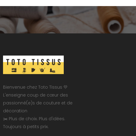
Bienvenue chez Toto Tissus 💛
L'enseigne coup de cœur des
passionné(e)s de couture et de
décoration
✂️ Plus de choix. Plus d'idées.
Toujours à petits prix.