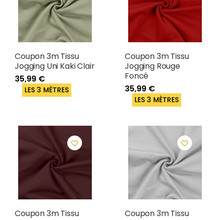
Coupon 3m Tissu
Coupon 3m Tissu
Jogging Uni Kaki Clair
Jogging Rouge
Foncé
35,99 €
35,99 €
LES 3 MÈTRES
LES 3 MÈTRES
Coupon 3m Tissu
Coupon 3m Tissu