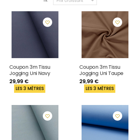
Tri:
Coupon 3m Tissu
Coupon 3m Tissu
Jogging Uni Navy
Jogging Uni Taupe
29,99 €
29,99 €
LES 3 MÈTRES
LES 3 MÈTRES