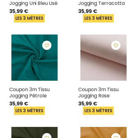
Jogging Uni Bleu Usé
Jogging Terracotta
35,99 €
35,99 €
LES 3 MÈTRES
LES 3 MÈTRES
Coupon 3m Tissu
Coupon 3m Tissu
Jogging Pétrole
Jogging Rose
35,99 €
35,99 €
LES 3 MÈTRES
LES 3 MÈTRES