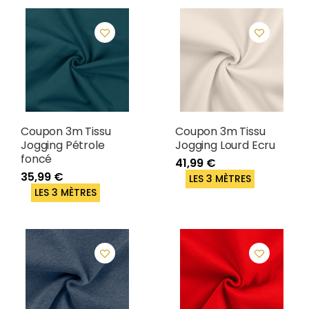
Coupon 3m Tissu
Coupon 3m Tissu
Jogging Pétrole
Jogging Lourd Ecru
foncé
41,99 €
35,99 €
LES 3 MÈTRES
LES 3 MÈTRES