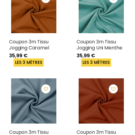
Coupon 3m Tissu
Coupon 3m Tissu
Jogging Caramel
Jogging Uni Menthe
35,99 €
35,99 €
LES 3 MÈTRES
LES 3 MÈTRES
Coupon 3m Tissu
Coupon 3m Tissu