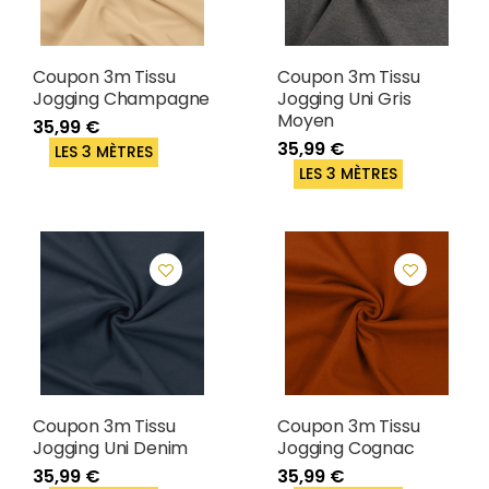
Coupon 3m Tissu
Coupon 3m Tissu
Jogging Champagne
Jogging Uni Gris
Moyen
35,99 €
35,99 €
LES 3 MÈTRES
LES 3 MÈTRES
Coupon 3m Tissu
Coupon 3m Tissu
Jogging Uni Denim
Jogging Cognac
35,99 €
35,99 €