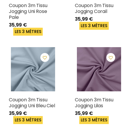
Coupon 3m Tissu
Coupon 3m Tissu
Jogging Uni Rose
Jogging Corail
Pale
35,99 €
35,99 €
LES 3 MÈTRES
LES 3 MÈTRES
Coupon 3m Tissu
Coupon 3m Tissu
Jogging Uni Bleu Ciel
Jogging Lilas
35,99 €
35,99 €
LES 3 MÈTRES
LES 3 MÈTRES