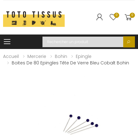
0
0
Toggle mobile menu
Recherche
Accueil
Mercerie
Bohin
Epingle
Boites De 80 Epingles Tête De Verre Bleu Cobalt Bohin