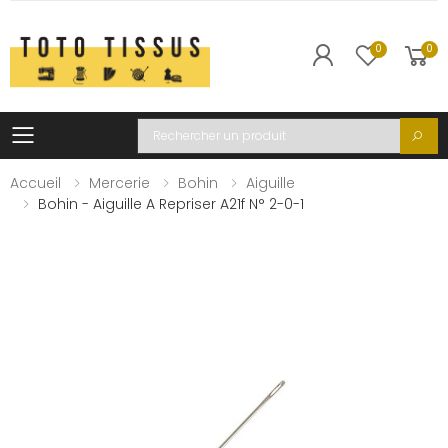
0
0
Toggle mobile menu
Recherche
Accueil
Mercerie
Bohin
Aiguille
Bohin - Aiguille A Repriser A21f N° 2-0-1