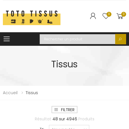
0
0
Toggle mobile menu
Recherche
Tissus
Accueil
Tissus
FILTRER
Résultat
48
sur
4946
Produits