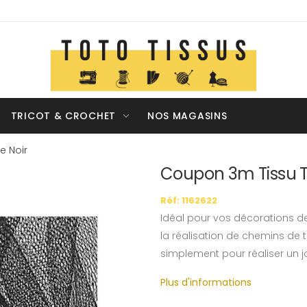
TRICOT & CROCHET
NOS MAGASINS
e Noir
Coupon 3m Tissu Tul
Réf: 1162622
Idéal pour vos décorations de f
la réalisation de chemins de 
simplement pour réaliser un jol
Plus d'informations