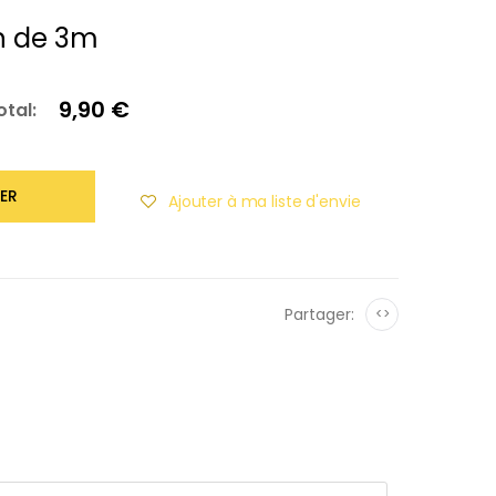
n de 3m
9,90 €
otal:
ER
Ajouter à ma liste d'envie
Partager:
<>