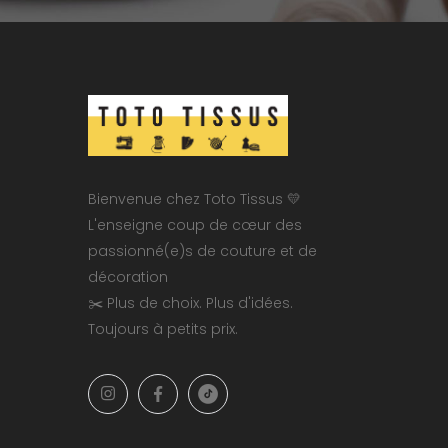
Bienvenue chez Toto Tissus 💛
L'enseigne coup de cœur des
passionné(e)s de couture et de
décoration
✂️ Plus de choix. Plus d'idées.
Toujours à petits prix.