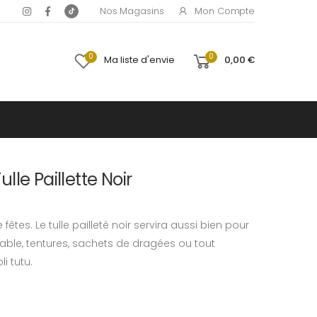
Mon Compte
Nos Magasins
0
0
Ma liste d'envie
0,00 €
le Paillette Noir
êtes. Le tulle pailleté noir servira aussi bien pour
table, tentures, sachets de dragées ou tout
i tutu.