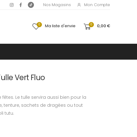
Mon Compte
Nos Magasins
0
0
Ma liste d'envie
0,00 €
lle Vert Fluo
êtes. Le tulle servira aussi bien pour la
e, tenture, sachets de dragées ou tout
i tutu.