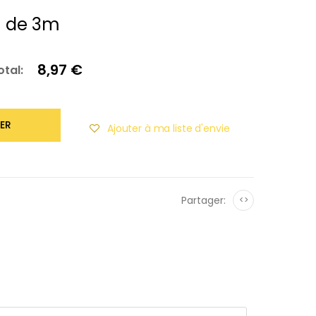
n de 3m
8,97 €
otal:
ER
Ajouter à ma liste d'envie
Partager:
<>