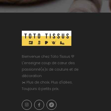
Bienvenue chez Toto Tissus 💛
L'enseigne coup de cœur des
passionné(e)s de couture et de
décoration
✂️ Plus de choix. Plus d'idées.
Toujours à petits prix.