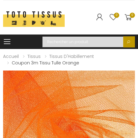
0
0
Toggle mobile menu
Recherche
Accueil
Tissus
Tissus D'Habillement
Coupon 3m Tissu Tulle Orange