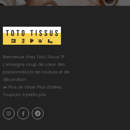
Bienvenue chez Toto Tissus 💛
L'enseigne coup de cœur des
passionné(e)s de couture et de
décoration
✂️ Plus de choix. Plus d'idées.
Toujours à petits prix.