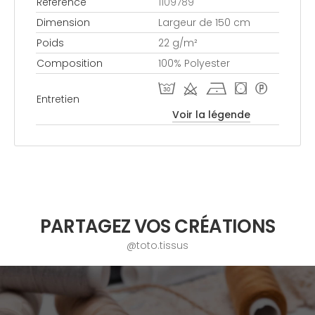
Référence
1109789
Dimension
Largeur de 150 cm
Poids
22 g/m²
Composition
100% Polyester
T d h ( *
Entretien
Voir la légende
PARTAGEZ VOS CRÉATIONS
@toto.tissus