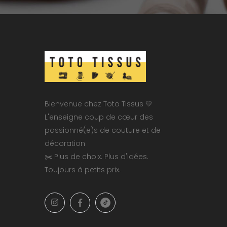
Bienvenue chez Toto Tissus 💛
L'enseigne coup de cœur des
passionné(e)s de couture et de
décoration
✂️ Plus de choix. Plus d'idées.
Toujours à petits prix.