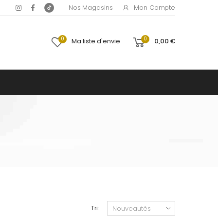
Mon Compte
Nos Magasins
0
0
Ma liste d'envie
0,00 €
Tri: