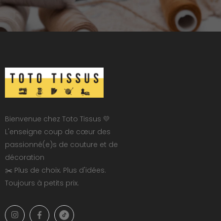
Bienvenue chez Toto Tissus 💛
L'enseigne coup de cœur des
passionné(e)s de couture et de
décoration
✂️ Plus de choix. Plus d'idées.
Toujours à petits prix.