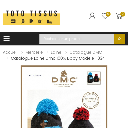
0
0
Toggle mobile menu
Recherche
Accueil
Mercerie
Laine
Catalogue DMC
Catalogue Laine Dmc 100% Baby Modele 11034